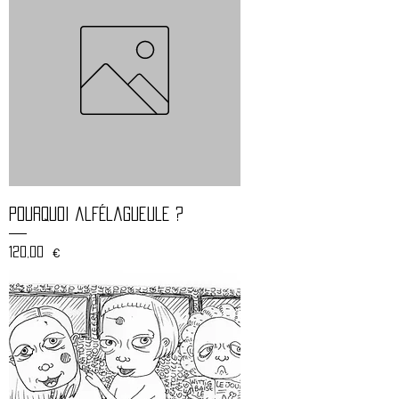
Pourquoi alfélagueule ?
Prix
120,00 €