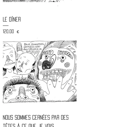
Le dîner
Prix
120,00 €
Nous sommes cernées par des
têtes à ce que je vois