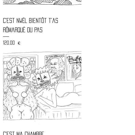
C'est nwël bientôt t'as
rômarqué ou pas
Prix
120,00 €
C'est ma chambre