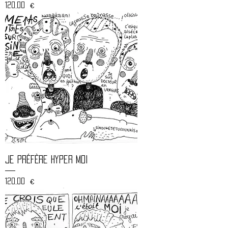
Prix
120,00 €
Je préfère hyper moi
Prix
120,00 €