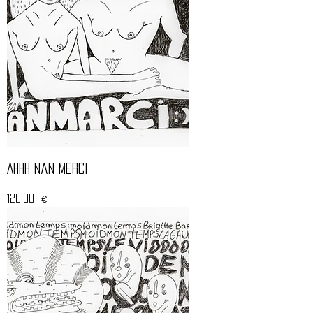
Ahhh nan Merci
Prix
120,00 €