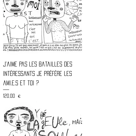
J'aime pas les batailles des
intéressants je préfère les
ami.e.s et toi ?
Prix
120,00 €