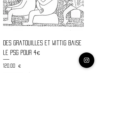
Des gratouilles et Wittig baise
le PSG pour 4€
Prix
120,00 €