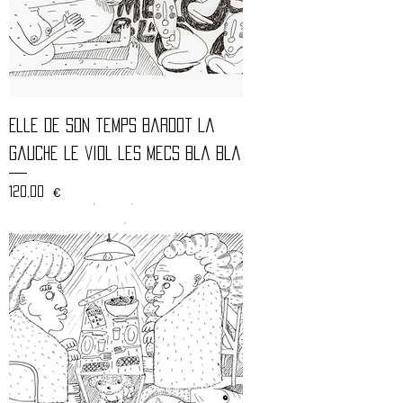
Elle de son temps Bardot la
gauche le viol les mecs bla bla
Prix
120,00 €