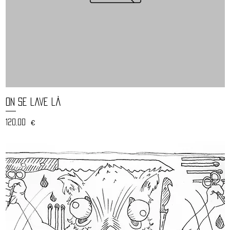
Aperçu rapide
On se lave là
Prix
120,00 €