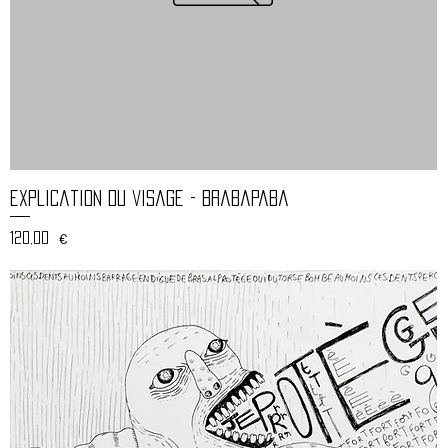
Aperçu rapide
explication du visage - brabapaba
Prix
120,00 €