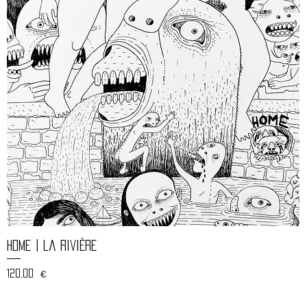
Aperçu rapide
Home | la rivière
Prix
120,00 €