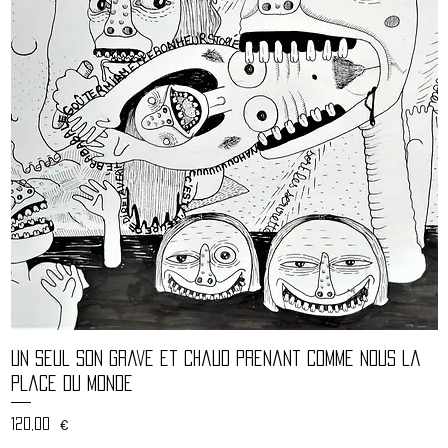
Aperçu rapide
Un seul son grave et chaud prenant comme nous la
place du monde
Prix
120,00 €