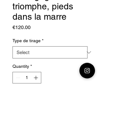
triomphe, pieds
dans la marre
Price
€120.00
Type de tirage
*
Quantity
*
Add to Cart
Buy Now
Titre intégral
:
Vaincre l'injustice sera golo