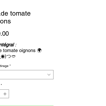
ade tomate
nons
Price
.00
intégral
:
e tomate oignons 🌍
◉)つ🥙
 de refus - couleur
tirage
*
t :
*
ique :
 et terreur